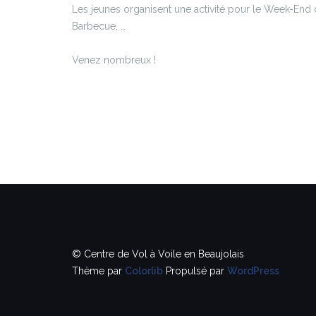
Les jeunes organisent une activité pour le Week-End du 
Barbecue, …
Venez nombreux !
© Centre de Vol à Voile en Beaujolais
Thème par
Colorlib
Propulsé par
WordPress